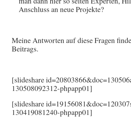
man dann hier so selten Experten, Hil
Anschluss an neue Projekte?
Meine Antworten auf diese Fragen finde
Beitrags.
[slideshare id=20803866&doc=130506a
130508092312-phpapp01]
[slideshare id=19156081&doc=120307st
130419081240-phpapp01]