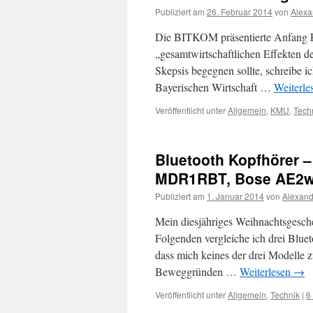
Publiziert am
26. Februar 2014
von
Alexa
Die BITKOM präsentierte Anfang F
„gesamtwirtschaftlichen Effekten d
Skepsis begegnen sollte, schreibe i
Bayerischen Wirtschaft …
Weiterle
Veröffentlicht unter
Allgemein
,
KMU
,
Tech
Bluetooth Kopfhörer 
MDR1RBT, Bose AE2
Publiziert am
1. Januar 2014
von
Alexand
Mein diesjähriges Weihnachtsgeschen
Folgenden vergleiche ich drei Blue
dass mich keines der drei Modelle z
Beweggründen …
Weiterlesen
→
Veröffentlicht unter
Allgemein
,
Technik
|
6