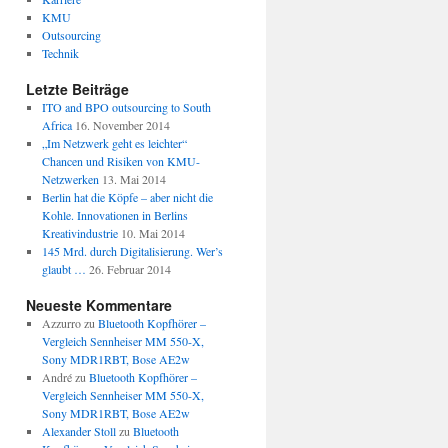
KMU
Outsourcing
Technik
Letzte Beiträge
ITO and BPO outsourcing to South
Africa
16. November 2014
„Im Netzwerk geht es leichter“
Chancen und Risiken von KMU-
Netzwerken
13. Mai 2014
Berlin hat die Köpfe – aber nicht die
Kohle. Innovationen in Berlins
Kreativindustrie
10. Mai 2014
145 Mrd. durch Digitalisierung. Wer’s
glaubt …
26. Februar 2014
Neueste Kommentare
Azzurro
zu
Bluetooth Kopfhörer –
Vergleich Sennheiser MM 550-X,
Sony MDR1RBT, Bose AE2w
André
zu
Bluetooth Kopfhörer –
Vergleich Sennheiser MM 550-X,
Sony MDR1RBT, Bose AE2w
Alexander Stoll
zu
Bluetooth