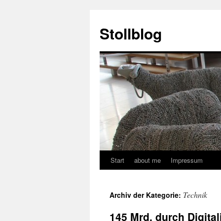
Stollblog
Start
about me
Impressum
Zum
Inhalt
Technik
Archiv der Kategorie:
springen
145 Mrd. durch Digital