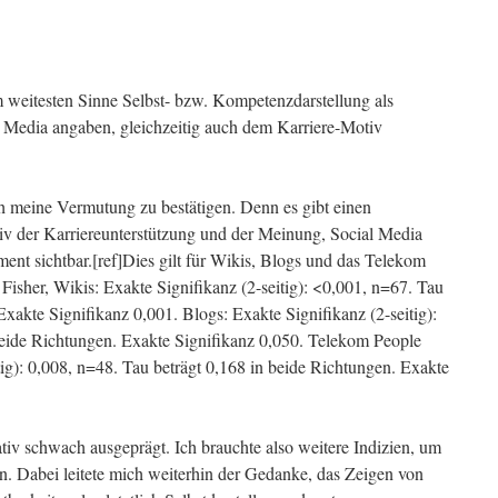
im weitesten Sinne Selbst- bzw. Kompetenzdarstellung als
 Media angaben, gleichzeitig auch dem Karriere-Motiv
ch meine Vermutung zu bestätigen. Denn es gibt einen
der Karriereunterstützung und der Meinung, Social Media
t sichtbar.[ref]Dies gilt für Wikis, Blogs und das Telekom
isher, Wikis: Exakte Signifikanz (2-seitig): <0,001, n=67. Tau
Exakte Signifikanz 0,001. Blogs: Exakte Signifikanz (2-seitig):
beide Richtungen. Exakte Signifikanz 0,050. Telekom People
ig): 0,008, n=48. Tau beträgt 0,168 in beide Richtungen. Exakte
lativ schwach ausgeprägt. Ich brauchte also weitere Indizien, um
. Dabei leitete mich weiterhin der Gedanke, das Zeigen von