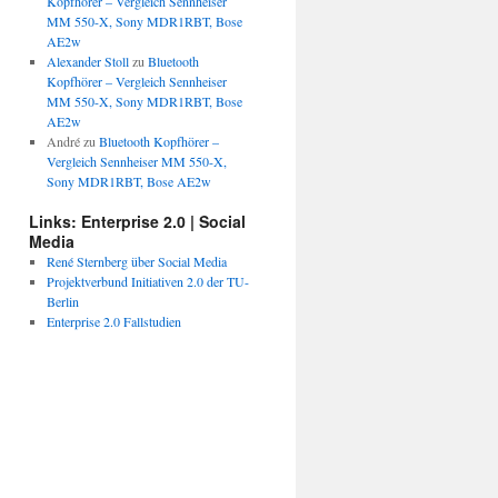
Kopfhörer – Vergleich Sennheiser
MM 550-X, Sony MDR1RBT, Bose
AE2w
Alexander Stoll
zu
Bluetooth
Kopfhörer – Vergleich Sennheiser
MM 550-X, Sony MDR1RBT, Bose
AE2w
André
zu
Bluetooth Kopfhörer –
Vergleich Sennheiser MM 550-X,
Sony MDR1RBT, Bose AE2w
Links: Enterprise 2.0 | Social
Media
René Sternberg über Social Media
Projektverbund Initiativen 2.0 der TU-
Berlin
Enterprise 2.0 Fallstudien