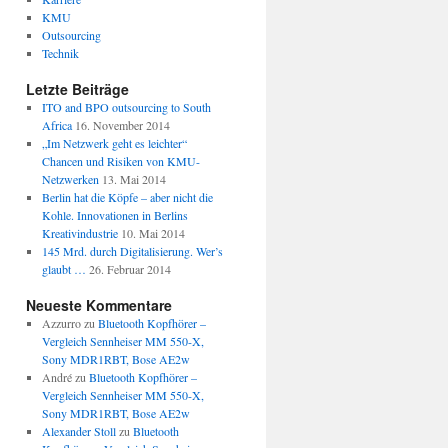
KMU
Outsourcing
Technik
Letzte Beiträge
ITO and BPO outsourcing to South
Africa
16. November 2014
„Im Netzwerk geht es leichter“
Chancen und Risiken von KMU-
Netzwerken
13. Mai 2014
Berlin hat die Köpfe – aber nicht die
Kohle. Innovationen in Berlins
Kreativindustrie
10. Mai 2014
145 Mrd. durch Digitalisierung. Wer’s
glaubt …
26. Februar 2014
Neueste Kommentare
Azzurro
zu
Bluetooth Kopfhörer –
Vergleich Sennheiser MM 550-X,
Sony MDR1RBT, Bose AE2w
André
zu
Bluetooth Kopfhörer –
Vergleich Sennheiser MM 550-X,
Sony MDR1RBT, Bose AE2w
Alexander Stoll
zu
Bluetooth