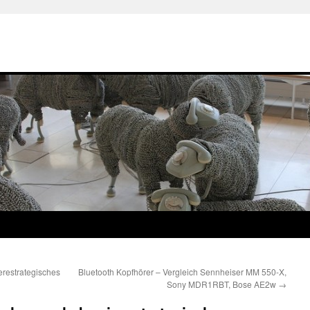
erestrategisches
Bluetooth Kopfhörer – Vergleich Sennheiser MM 550-X,
Sony MDR1RBT, Bose AE2w
→