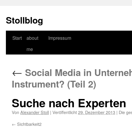
Stollblog
Zum
Start
about
Impressum
Inhalt
me
springen
←
Social Media in Unterneh
Instrument? (Teil 2)
Suche nach Experten
Von
Alexander Stoll
|
Veröffentlicht
29. Dezember 2013
|
Die ge
Sichtbarkeit2