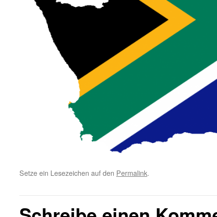
Setze ein Lesezeichen auf den
Permalink
.
Schreibe einen Komm